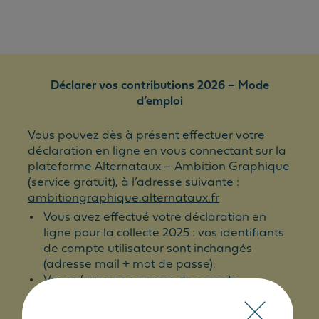
Déclarer vos contributions 2026 – Mode
d’emploi
Vous pouvez dès à présent effectuer votre
déclaration en ligne en vous connectant sur la
plateforme Alternataux – Ambition Graphique
(service gratuit), à l’adresse suivante :
ambitiongraphique.alternataux.fr
Vous avez effectué votre déclaration en
ligne pour la collecte 2025 : vos identifiants
de compte utilisateur sont inchangés
(adresse mail + mot de passe).
Vous n’avez pas encore de compte
utilisateur : nous vous invitons à créer votre
compte avec les identifiants indiqués sur le