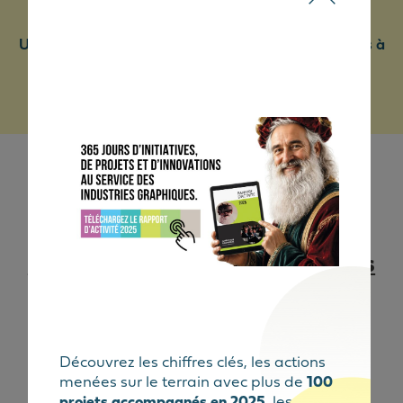
bordereau envoyé fin janvier.
Une question sur le versement de vos contributions à
Ambition Graphique ?
ambition.graphique@ciantech.fr
Les contributions légales et
conventionnelles des entreprises
relevant de la Convention
collective IDCC 184 et ex IDCC
614
Découvrez les chiffres clés, les actions
menées sur le terrain avec plus de
100
projets accompagnés en 2025
, les