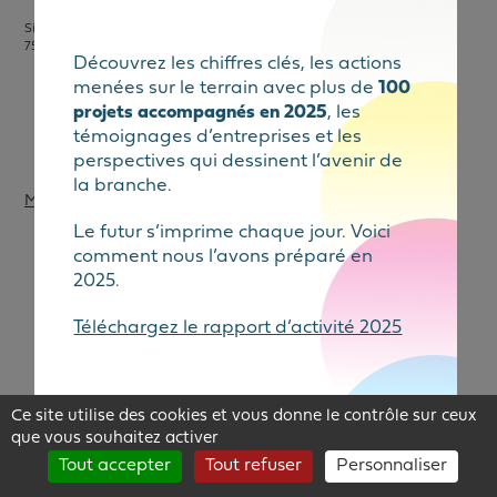
Siège social : 68, Bd Saint-Marcel
75005 Paris
Découvrez les chiffres clés, les actions
menées sur le terrain avec plus de
100
projets accompagnés en 2025
, les
témoignages d’entreprises et les
perspectives qui dessinent l’avenir de
la branche.
Mention légales
Le futur s’imprime chaque jour. Voici
comment nous l’avons préparé en
2025.
Téléchargez le rapport d’activité 2025
Ce site utilise des cookies et vous donne le contrôle sur ceux
que vous souhaitez activer
Tout accepter
Tout refuser
Personnaliser